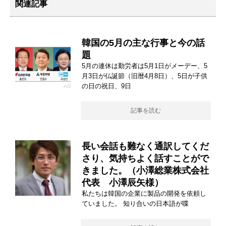
関連記事
韓国の5月の主な行事と今の話
題
5月の連休は勤労者は5月1日がメーデー、5
月3日が仏誕節（旧暦4月8日）、5日が子供
の日の祝日、9日
記事を読む
長い会話も難なく通訳してくだ
さり、気持ちよく話すことがで
きました。（小澤総業株式会社
代表 小澤辰矢様）
私たちは韓国の企業に製品の開発を依頼し
ていました。 知り合いの日本語が喋