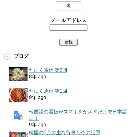
名
メールアドレス
ブログ
たにく通信 第2回
8年 ago
たにく通信 第1回
9年 ago
韓国語の看板がスマホをかざすだけで日本語
に！
9年 ago
韓国の5月の主な行事と今の話題