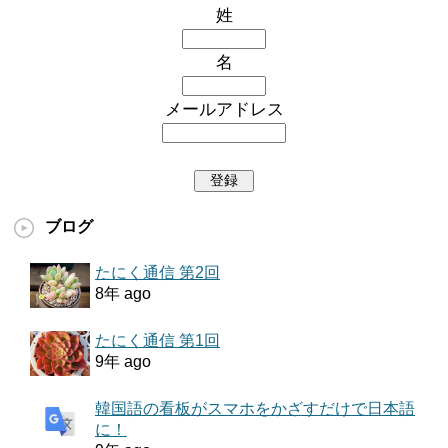
姓
名
メールアドレス
ブログ
たにく通信 第2回
8年 ago
たにく通信 第1回
9年 ago
韓国語の看板がスマホをかざすだけで日本語
に！