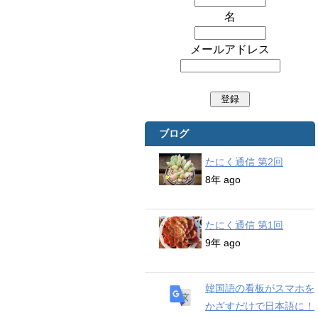
名
メールアドレス
ブログ
たにく通信 第2回
8年 ago
たにく通信 第1回
9年 ago
韓国語の看板がスマホを
かざすだけで日本語に！