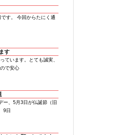
田です。 今回からたにく通
ます
っています。とても誠実、
ので安心
題
デー、5月3日が仏誕節（旧
、9日