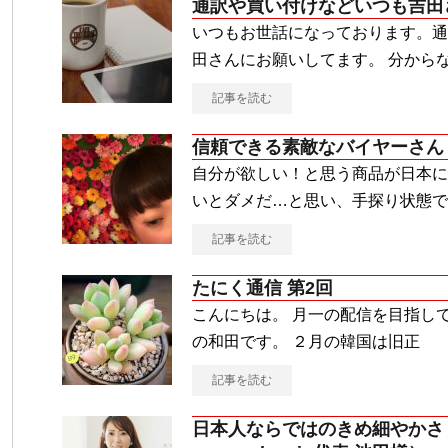
通訳や買い付けなどいつも吉田
いつもお世話になっております。通
田さんにお願いしてます。 分から
記事を読む
信頼できる素敵なバイヤーさん
自分が欲しい！と思う商品が日本に
いとダメだ…と思い、手探り状態で
記事を読む
たにく通信 第2回
こんにちは。 月一の配信を目指し
の和田です。 ２月の韓国は旧正
記事を読む
日本人ならではのきめ細やかさ