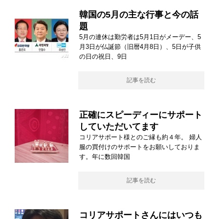
韓国の5月の主な行事と今の話
題
5月の連休は勤労者は5月1日がメーデー、5
月3日が仏誕節（旧暦4月8日）、5日が子供
の日の祝日、9日
記事を読む
正確にスピーディーにサポート
していただいてます
コリアサポート様とのご縁も約４年。 婦人
服の買付けのサポートをお願いしておりま
す。年に数回韓国
記事を読む
コリアサポートさんにはいつも