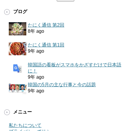
ブログ
たにく通信 第2回
8年 ago
たにく通信 第1回
9年 ago
韓国語の看板がスマホをかざすだけで日本語
に！
9年 ago
韓国の5月の主な行事と今の話題
9年 ago
メニュー
私たちについて