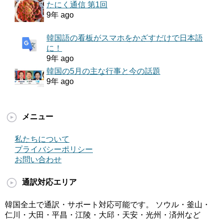
たにく通信 第1回
9年 ago
韓国語の看板がスマホをかざすだけで日本語
に！
9年 ago
韓国の5月の主な行事と今の話題
9年 ago
メニュー
私たちについて
プライバシーポリシー
お問い合わせ
通訳対応エリア
韓国全土で通訳・サポート対応可能です。 ソウル・釜山・
仁川・大田・平昌・江陵・大邱・天安・光州・済州など