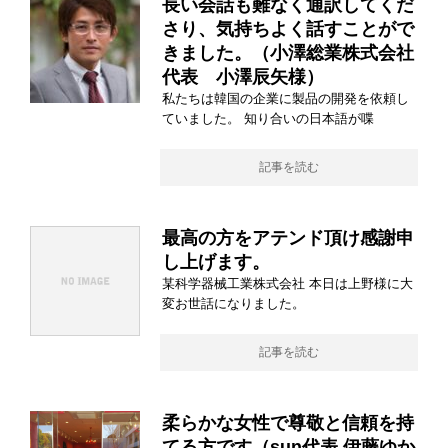
長い会話も難なく通訳してくだ
さり、気持ちよく話すことがで
きました。（小澤総業株式会社
代表 小澤辰矢様）
私たちは韓国の企業に製品の開発を依頼し
ていました。 知り合いの日本語が喋
記事を読む
最高の方をアテンド頂け感謝申
し上げます。
某科学器械工業株式会社 本日は上野様に大
変お世話になりました。
記事を読む
柔らかな女性で尊敬と信頼を持
てる方です（sun代表 伊藤ゆか