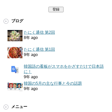
ブログ
たにく通信 第2回
8年 ago
たにく通信 第1回
9年 ago
韓国語の看板がスマホをかざすだけで日本語
に！
9年 ago
韓国の5月の主な行事と今の話題
9年 ago
メニュー