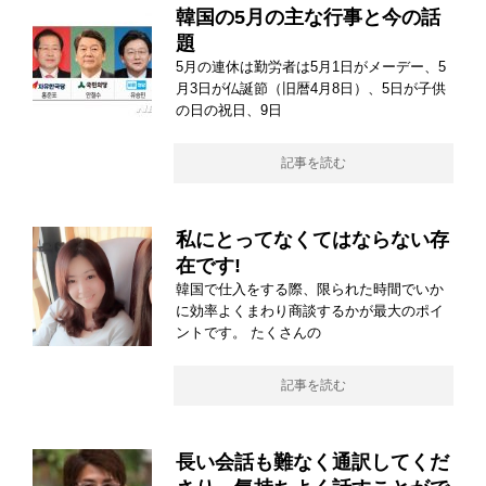
韓国の5月の主な行事と今の話
題
5月の連休は勤労者は5月1日がメーデー、5
月3日が仏誕節（旧暦4月8日）、5日が子供
の日の祝日、9日
記事を読む
私にとってなくてはならない存
在です!
韓国で仕入をする際、限られた時間でいか
に効率よくまわり商談するかが最大のポイ
ントです。 たくさんの
記事を読む
長い会話も難なく通訳してくだ